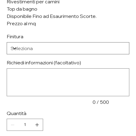
Rivestimenti per camini
Top da bagno
Disponibile Fino ad Esaurimento Scorte.
Prezzo al mq
Finitura
Richiedi informazioni (facoltativo)
Fino
a
500
caratteri.
0 / 500
Quantità