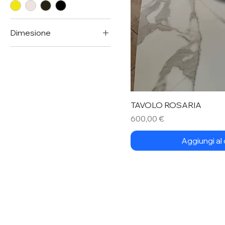
Dimesione
150x90
200x90
250x90
300x90
TAVOLO ROSARIA
Prezzo
600,00 €
Aggiungi al 