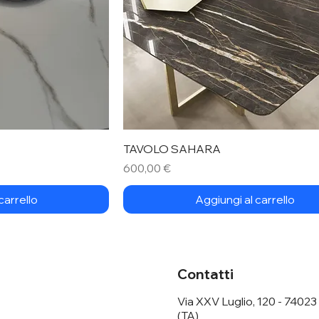
TAVOLO SAHARA
Prezzo
600,00 €
carrello
Aggiungi al carrello
Contatti
Via XXV Luglio, 120 - 74023
(TA)