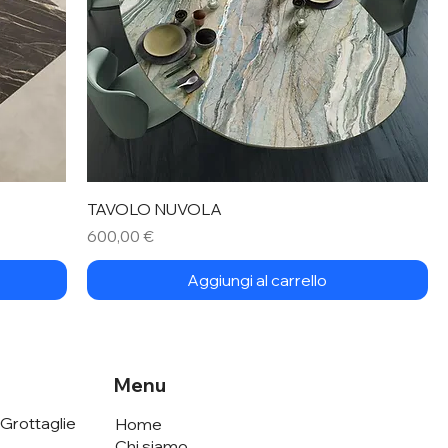
TAVOLO NUVOLA
Prezzo
600,00 €
Aggiungi al carrello
Menu
 Grottaglie
Home
Chi siamo