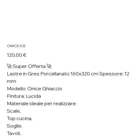
ONICE ICE
Prezzo
120,00 €
🚀 Super Offerta 🚀
Lastre in Gres Porcellanato 160x320 cm Spessore: 12
mm
Modello: Onice Ghiaccio
Finitura: Lucida
Materiale ideale per realizzare:
Scale,
Top cucina,
Soglie,
Tavoli,