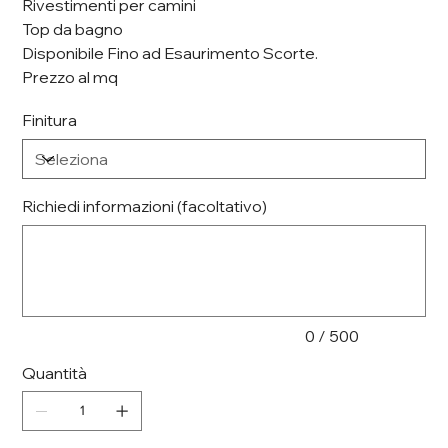
Rivestimenti per camini
Top da bagno
Disponibile Fino ad Esaurimento Scorte.
Prezzo al mq
Finitura
Richiedi informazioni (facoltativo)
Fino
a
500
caratteri.
0 / 500
Quantità